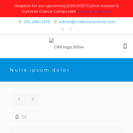
Register for our upcoming 2026-2027 Dance Season &
Summer Dance Camps with
Dance Studio Pro
250-286-3376
admin@crdancextreme.com
Nulla ipsum dolor
91