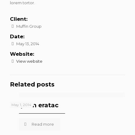
lorem tortor.
Client:
Muffin Group
Date:
May 13, 2014
Website:
View website
Related posts
Aliquam eratac
May 1, 2014
Read more